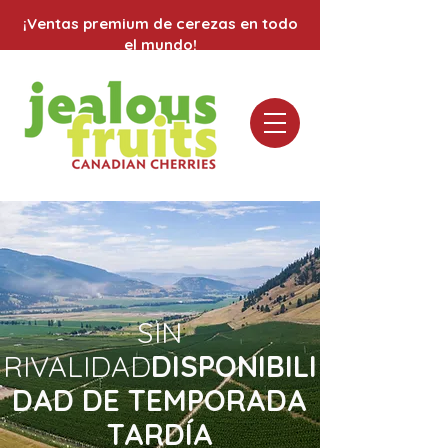
¡Ventas premium de cerezas en todo
el mundo!
SIN
RIVALIDAD
DISPONIBILI
DAD DE TEMPORADA
TARDÍA